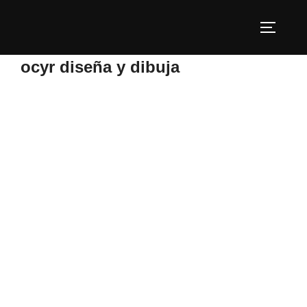
Saltar
al
ALTERN
contenido
ocyr diseña y dibuja