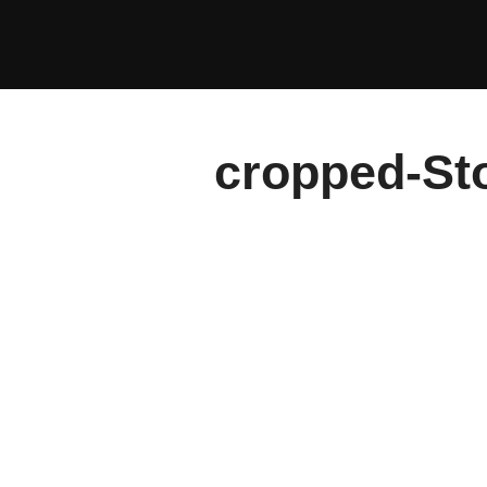
Saltar
al
contenido
cropped-St