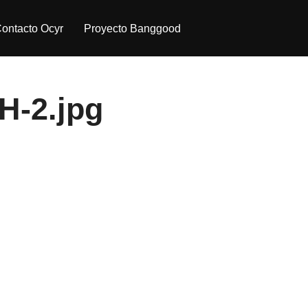
twitter
linkedin
ontacto Ocyr
Proyecto Banggood
H-2.jpg